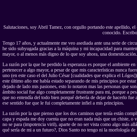
Salutaciones, soy Abril Tamez, con orgullo portando este apellido, e
conocido. Escribo
Tengo 17 años, y actualmente me veo asediada ante una serie de circuns
he sido subyugada gracias a la máquina y mi incapacidad para mantene
mayor, o al menos más digno de lo que soy ahora, una domesticación.
La razón por la que he perdido la esperanza es porque el ambiente en e
pertenecer a algo mayor, a pesar de que mis características nunca fuer
uno (en este caso el del Julio César [cualidades que explica el Lógos
este último año me había estado separando de mis principios por estar
dejado de lado mis pasiones, esto lo notaron mas las personas que son
ámbito social fue algo completamente frustrante para mi, porque a pe
que no entendía del todo bien porqué debería de dejar de hacerlo fue 
ese sentido fue que le fui completamente infiel a mis principios.
La razón por la que pienso que los dos caminos que tenía están comple
capa y espada me doy cuenta que no eran nada más que un chiste, o va
no se para (impotencia viril), aparte de no ser vista como algo más al
qué sería de mi a un futuro?, Dios Santo no tengo ni la morfología de 