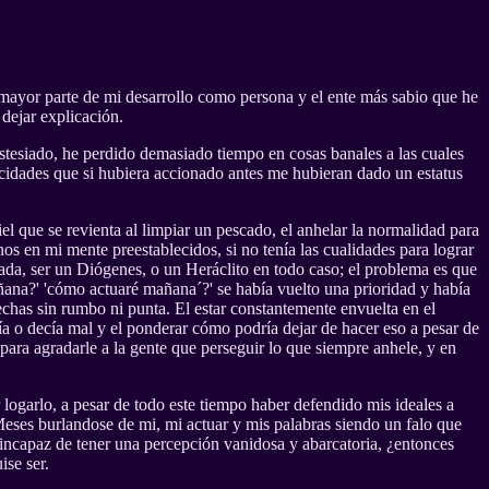
 mayor parte de mi desarrollo como persona y el ente más sabio que he
dejar explicación.
estesiado, he perdido demasiado tiempo en cosas banales a las cuales
cidades que si hubiera accionado antes me hubieran dado un estatus
el que se revienta al limpiar un pescado, el anhelar la normalidad para
os en mi mente preestablecidos, si no tenía las cualidades para lograr
ada, ser un Diógenes, o un Heráclito en todo caso; el problema es que
añana?' 'cómo actuaré mañana´?' se había vuelto una prioridad y había
chas sin rumbo ni punta. El estar constantemente envuelta en el
a o decía mal y el ponderar cómo podría dejar de hacer eso a pesar de
ara agradarle a la gente que perseguir lo que siempre anhele, y en
logarlo, a pesar de todo este tiempo haber defendido mis ideales a
eses burlandose de mi, mi actuar y mis palabras siendo un falo que
y incapaz de tener una percepción vanidosa y abarcatoria, ¿entonces
ise ser.