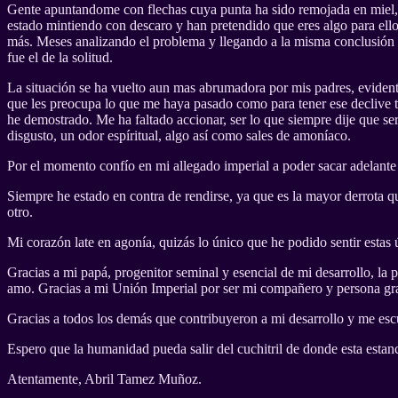
Gente apuntandome con flechas cuya punta ha sido remojada en miel, 
estado mintiendo con descaro y han pretendido que eres algo para ellos
más. Meses analizando el problema y llegando a la misma conclusión s
fue el de la solitud.
La situación se ha vuelto aun mas abrumadora por mis padres, eviden
que les preocupa lo que me haya pasado como para tener ese declive t
he demostrado. Me ha faltado accionar, ser lo que siempre dije que se
disgusto, un odor espíritual, algo así como sales de amoníaco.
Por el momento confío en mi allegado imperial a poder sacar adelante 
Siempre he estado en contra de rendirse, ya que es la mayor derrota qu
otro.
Mi corazón late en agonía, quizás lo único que he podido sentir estas
Gracias a mi papá, progenitor seminal y esencial de mi desarrollo, l
amo. Gracias a mi Unión Imperial por ser mi compañero y persona gra
Gracias a todos los demás que contribuyeron a mi desarrollo y me esc
Espero que la humanidad pueda salir del cuchitril de donde esta estan
Atentamente, Abril Tamez Muñoz.