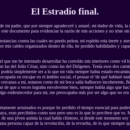
El Estradío final.
l de mi padre, que por siempre agradeceré y amaré, mi dador de vida, la
 este documento para evidenciar la razón de mis acciones y no irme sin 
tancias contra las cuales no puedo pelear, mi espíritu esta inerte y an
r mis cables organizados dentro de ella, he perdido habilidades y capa
l que me he intentado desarrollar ha corroído mis interiores como vil hi
on las del Julio César, sino como las del Diógenes. Tenía esos dos camin
]) podría simplemente ser a lo que mi vida siempre habia estado encamin
 ocupada en encajar en el ámbito social, el pensar el 'de qué hablaré m
 cercanas a mi, notaron como de mi boca salía balbuceo incoherente, fle
sar de que a veces lograba envolverme bien, siempre había algo que hací
algo embrutecedor para mi, me preocupaba más por ser algo que no era p
tamente arruinados es porque he perdido el tiempo esencial para poder 
ya, eran percibidos como uno pero uno es lo que lo perciben que es. M
lá de una jóven autista la cual habla chistoso, si desde este momento so
una persona capaz de la revolución, de la revuelta, de lo que siempre qu