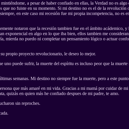
mintiéndome, a pesar de haber confiado en ellas, la Verdad no es algo 
 que no fuiste en su momento. Si mi destino no es el de la revolución o
iempre, en este caso mi recesión fue mi propia incompetencia, no es e
temente notaron que la recesión tambien fue en el ámbito acádemico, y 
an exponencial en algo en lo que iba bien, ellos tambien me consideran
ría, mierda no puedo ni completar un pensamiento lógico o actuar confor
su propio proyecto revolucionario, le deseo lo mejor.
e uno puede sufrir, la muerte del espíritu es incluso peor que la muerte
 últimas semanas. Mi destino no siempre fue la muerte, pero a este punto
a persona que más amaré en mi vida. Gracias a mi mamá por cuidar de mi
ta, quizás en quien más he confiado despues de mi padre, te amo.
ucharon sin reproches.
cada.